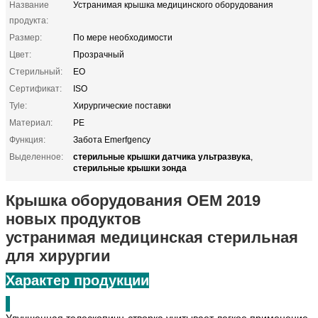
Название
Устранимая крышка медицинского оборудования
продукта:
Размер:
По мере необходимости
Цвет:
Прозрачный
Стерильный:
EO
Сертификат:
ISO
Tyle:
Хирургические поставки
Материал:
PE
Функция:
Забота Emerfgency
стерильные крышки датчика ультразвука
Выделенное:
,
стерильные крышки зонда
Крышка оборудования OEM 2019
новых продуктов
устранимая медицинская стерильная
для хирургии
Характер продукции
Улучшенная телескопичн-створка учитывает легкое применение