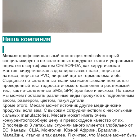
Наша компания
Mecare
профессиональный поставщик medicals который
специализирует в не-сплетенных продуктах ткани и устранимые
перчатки с сертификатом CE/ISO/FDA, как хирургическая
мантия, хирургическая задрапировывают пакет, перчатки
латекса, перчатки PVC, лицевой щиток гермошлема и etc.
Сырцовые не-сплетенные ткани мы использовали полностью
проведенный тест гидростатического давления и растяжимый
тест, как не-сплетенные SMS, SPP, Spunlace и вискоза. Но также
мы можем поставить различные виды продуктов с подгонянным
весом, размером, цветом, пакуя детали.
Кроме этого, Mecare может источник другие медицинские
продукты если вам. С высоким сотрудничеством с несколькими
сильных manufactories, Mecare может иметь очень
конкурентоспособную цену и превосходное качество от их.
В последних 3 летах, мы служили много клиентов глобально от
ЕС, Канады, США, Монголии, Южной Африки, Бразилии,
Малайзии, Италии и так далее. Я считаю, что Mecare может быть