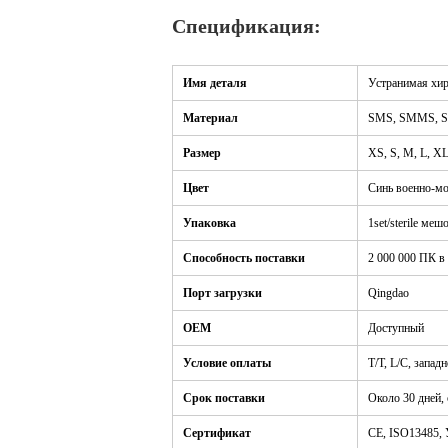
Спецификация:
Имя деталя
Устранимая хир
Материал
SMS, SMMS, 
Размер
XS, S, M, L, 
Цвет
Синь военно-мор
Упаковка
1set/sterile ме
Способность поставки
2 000 000 ПК в
Порт загрузки
Qingdao
OEM
Доступный
Условие оплаты
T/T, L/C, запад
Срок поставки
Около 30 дней, 
Сертификат
CE, ISO1348