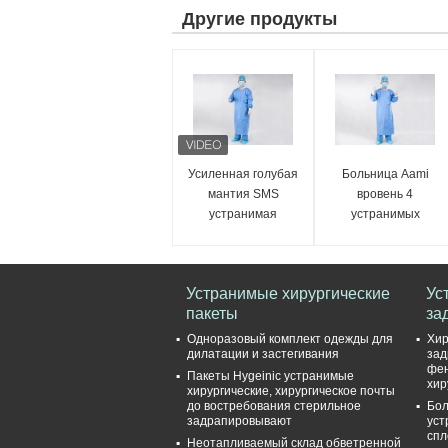
Другие продукты
Усиленная голубая
Больница Aami
мантия SMS
вровень 4
устранимая
устранимых
хирургическая
зубоврачебных
мантии 45Gsm
Устранимые хирургические
Ус
пакеты
за
Одноразовый комплект одежды для
Хир
дилатации и застегивания
зад
фен
Пакеты Hygeinic устранимые
хир
хирургические, хирургическое почты
до востребования стерильное
Бол
задрапировывают
уст
спл
Неотапливаемый склад обветренной