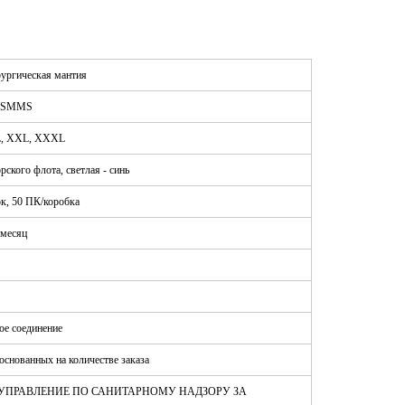
ургическая мантия
SSMMS
XL, XXL, XXXL
ского флота, светлая - синь
шок, 50 ПК/коробка
 месяц
ное соединение
основанных на количестве заказа
5, УПРАВЛЕНИЕ ПО САНИТАРНОМУ НАДЗОРУ ЗА