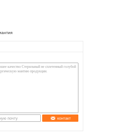
мантия
контакт