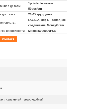
1pc/sterile мешок
вывая детали:
50pcs/ctn
 доставки:
20-45 трудодней
L/C, D/A, D/P, T/T, западное
ия оплаты:
соединение, MoneyGram
вка способности:
Месяц 5000000PCS
контакт
ия
ак и связанный тумак, удобный