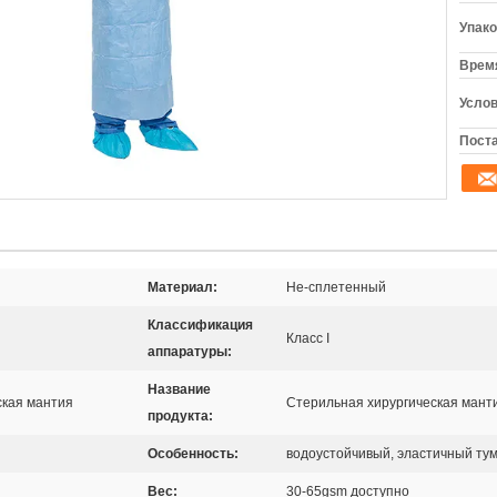
Упако
Время
Услов
Поста
Материал:
Не-сплетенный
Классификация
Класс I
аппаратуры:
Название
ская мантия
Стерильная хирургическая мант
продукта:
Особенность:
водоустойчивый, эластичный тум
Вес:
30-65gsm доступно