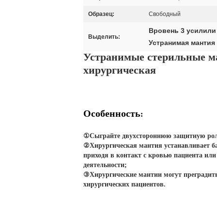
Образец:
Свободный
Вровень 3 усилили
Выделить:
Устранимая мантия
Устранимые стерильные ма
хирургическая
Особенность
:
①
Сыграйте двухстороннюю защитную роль
②Хирургическая мантия устанавливает ба
приходя в контакт с кровью пациента ил
деятельности;
③Хирургические мантии могут преградить
хирургических пациентов.