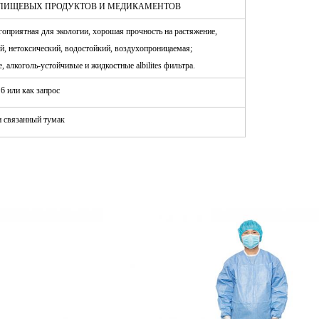
ПИЩЕВЫХ ПРОДУКТОВ И МЕДИКАМЕНТОВ
агоприятная для экологии, хорошая прочность на растяжение,
й, нетоксический, водостойкий, воздухопроницаемая;
 алкоголь-устойчивые и жидкостные albilites фильтра.
 6 или как запрос
 связанный тумак