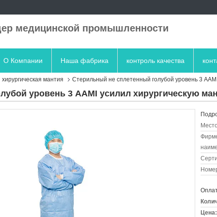
ер медицинской промышленности
О Компании
Наша фабрика
контроль качества
кон
 хирургическая мантия
Стерильный не сплетенный голубой уровень 3 AAMI
лубой уровень 3 AAMI усилил хирургическую ма
Подро
Место
Фирм
наиме
Серт
Номер
Оплат
Колич
Цена: