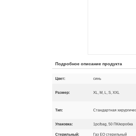
Подробное описание продукта
Цвет:
синь
Размер:
XL, M, L, S, XXL
Тип:
Стандартная хирургиче
Упаковка:
1pc/bag, 50 ПК/коробка
Стерильный:
Газ EO стерильный