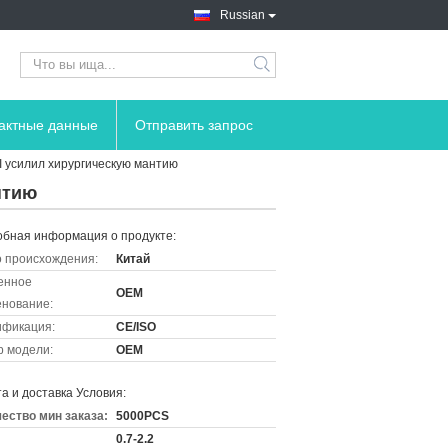
Russian
тактные данные
Отправить запрос
 усилил хирургическую мантию
нтию
бная информация о продукте:
 происхождения:
Китай
енное
OEM
нование:
ификация:
CE/ISO
 модели:
OEM
а и доставка Условия:
ество мин заказа:
5000PCS
0.7-2.2