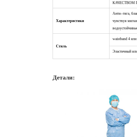
КАЧЕСТВОМ 
Анти--тяга, бл
Характеристики
чувствуя мягки
водоустойчивые,
waistband 4 или
Стиль
Эластичный или
Детали: